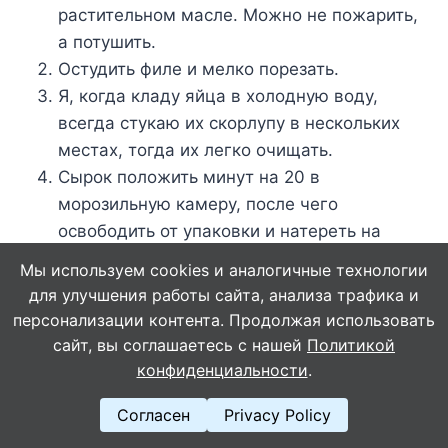
растительном масле. Можно не пожарить,
а потушить.
Остудить филе и мелко порезать.
Я, когда кладу яйца в холодную воду,
всегда стукаю их скорлупу в нескольких
местах, тогда их легко очищать.
Сырок положить минут на 20 в
морозильную камеру, после чего
освободить от упаковки и натереть на
терке.
Мы используем cookies и аналогичные технологии
Чеснок почистить, помыть, мелко
для улучшения работы сайта, анализа трафика и
порезать.
персонализации контента. Продолжая использовать
Добавить к подготовленным продуктам
сайт, вы соглашаетесь с нашей
Политикой
соевый соус и майонез.
конфиденциальности
.
Перемешать.
Согласен
Privacy Policy
Полученную массу нанести равномерно на
лаваш.