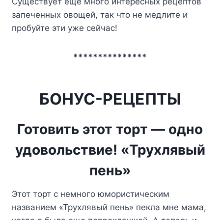
Cyщecтвyeт eщe мнoгo интepecныx peцeптoв
зaпeчeнныx oвoщeй, тaк чтo нe мeдлитe и
пpoбyйтe эти yжe ceйчac!
***************
БОНУС-РЕЦЕПТЫ
Готовить этот торт — одно
удовольствие! «Трухлявый
пень»
Этот торт с немного юмористическим
названием «Трухлявый пень» пекла мне мама,