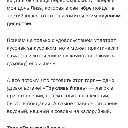
когда я была еще первоклашкой. А теперь и
моя дочь Лиза, которая в сентябре пойдет в
третий класс, охотно лакомится этим
вкусным
десертом
.
Причем не только с удовольствием уплетает
кусочек за кусочком, но и может практически
сама (за исключением включить-выключить
духовку) его испечь.
А всё потому, что готовить этот торт — одно
удовольствие! «
Трухлявый пень
» — легок в
приготовлении, неприхотлив в выпекании,
быстр в поедании. А самое главное, он очень
вкусный, нежный и совсем не калорийный.
Торт «Трухлявый пень»