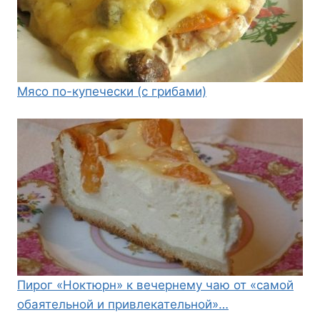
Мясо по-купечески (с грибами)
Пирог «Ноктюрн» к вечернему чаю от «самой
обаятельной и привлекательной»…