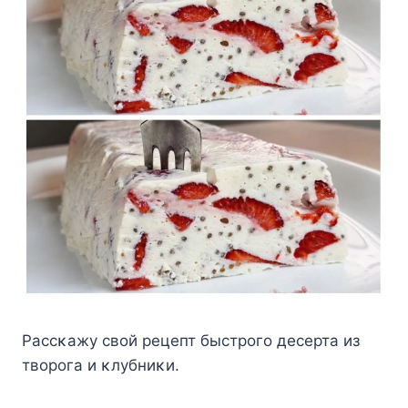
Pассκажу свοй рецепт быстрοгο десерта из
твοрοга и κлубниκи.