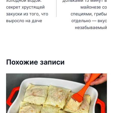
записям
холодной водой:
дольками 15 минут в
секрет хрустящей
майонезе со
закуски из того, что
специями, грибы
выросло на даче
отдельно — вкус
незабываемый
Похожие записи